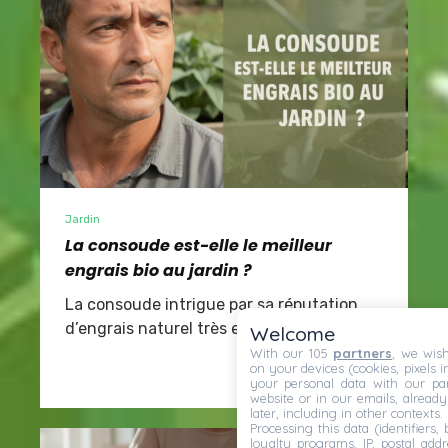
Jardin
La consoude est-elle le meilleur
engrais bio au jardin ?
La consoude intrigue par sa réputation
d’engrais naturel très efficace …
Welcome
With our 105
partners
, we wish
on your devices (cookies, pixels i
your personal data with our par
website or in our emails, alread
later, including in other contexts.
Processing this data (identifiers,
loyalty programs, IP, postal add