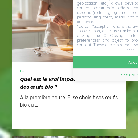
geolocation, etc.) allows devel
content, commercial offers an
screens (including by email, pos
personalising them, measuring t
audiences.
You can "accept all" and withdraw
"cookie" icon, or refuse trackers a
clicking the X Closing butto
preferences" and object to proc
consent. These choices remain va
powered 
Accep
Bio
Set your
Quel est le vrai impact nutritionnel
des œufs bio ?
À la première heure, Élise choisit ses œufs
bio au …