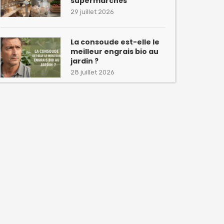
supermarchés
29 juillet 2026
La consoude est-elle le
meilleur engrais bio au
jardin ?
28 juillet 2026