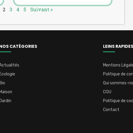
2
3
4
5
Suivant »
NOS CATÉGORIES
LEINS RAPIDE
Actualités
Mentions Légal
Ecologie
Politique de con
Bio
Qui sommes-n
Maison
CGU
Jardin
Politique de co
Contact