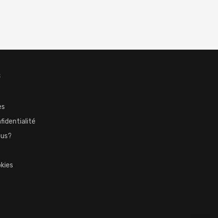
S
es
fidentialité
ous?
okies