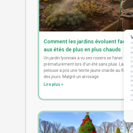
Comment les jardins évoluent face
W
(
aux étés de plus en plus chauds
p
u
Un jardin lyonnais a vu ses rosiers se faner
P
prématurément lors d’un été sans pluie. La
I
pelouse a pris une teinte jaune criarde au fil
a
a
des jours. Malgré un arrosage
t
Lire plus »
Y
r
c
c