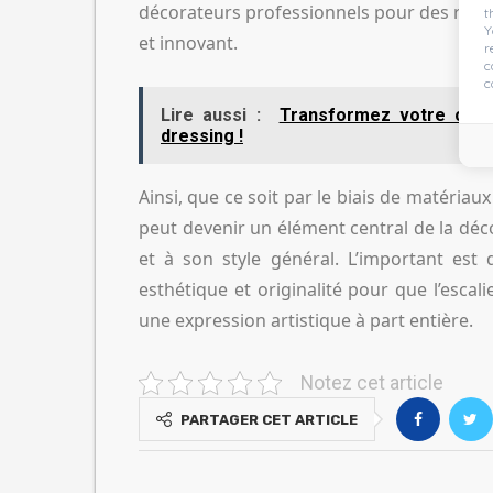
décorateurs professionnels pour des rési
t
Y
et innovant.
r
c
c
Lire aussi :
Transformez votre cham
dressing !
Ainsi, que ce soit par le biais de matériau
peut devenir un élément central de la déc
et à son style général. L’important est 
esthétique et originalité pour que l’esca
une expression artistique à part entière.
Notez cet article
PARTAGER CET ARTICLE