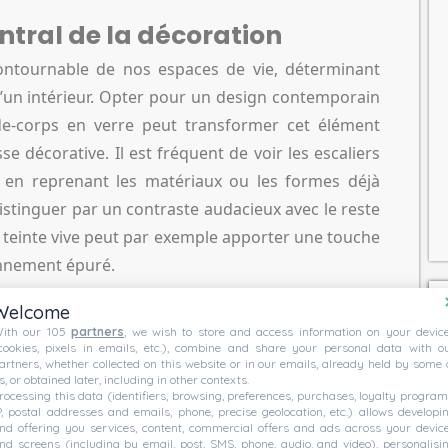
ntral de la décoration
contournable de nos espaces de vie, déterminant
d’un intérieur. Opter pour un design contemporain
-corps en verre peut transformer cet élément
e décorative. Il est fréquent de voir les escaliers
on en reprenant les matériaux ou les formes déjà
distinguer par un contraste audacieux avec le reste
e teinte vive peut par exemple apporter une touche
nnement épuré.
Welcome
étal dans un cadre plus traditionnel peut
ith our 105
partners
, we wish to store and access information on your devic
ter l’attention. L’astuce réside souvent dans le
cookies, pixels in emails, etc.), combine and share your personal data with o
artners, whether collected on this website or in our emails, already held by some 
 par des designs plus légers et aérés, ce qui est
s, or obtained later, including in other contexts.
rocessing this data (identifiers, browsing, preferences, purchases, loyalty program
ct contemporain. La créativité joue un rôle majeur
P, postal addresses and emails, phone, precise geolocation, etc.) allows developi
nd offering you services, content, commercial offers and ads across your devic
ces 13 créations d’escaliers conçues par des
nd screens (including by email, post, SMS, phone, audio, and video), personalisi