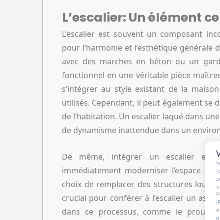
L’escalier: Un élément ce
L’escalier est souvent un composant in
pour l’harmonie et l’esthétique générale 
avec des marches en béton ou un garde
fonctionnel en une véritable pièce maîtress
s’intégrer au style existant de la mais
utilisés. Cependant, il peut également se 
de l’habitation. Un escalier laqué dans un
de dynamisme inattendue dans un enviro
De même, intégrer un escalier en m
W
immédiatement moderniser l’espace et cap
(
p
choix de remplacer des structures lourdes
u
P
crucial pour conférer à l’escalier un aspe
I
a
dans ce processus, comme le prouvent 
a