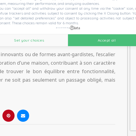
dences privées, chacune avec son caractère unique
hem, measuring their performance, and analysing audiences.
ou can "accept all" and withdraw your consent at any time via the "cookie" icon, 
efuse trackers and activities subject to consent by clicking the X Closing button. Y
an also "set detailed preferences" and object to processing activities not subject 
onsent. These choices remain valid for 6 months.
powered by
bre : 14 idées magnifiques pour intégrer un
Set your choices
Accept all
x innovants ou de formes avant-gardistes, l’escalier
oration d’une maison, contribuant à son caractère
de trouver le bon équilibre entre fonctionnalité,
lier ne soit pas seulement un passage obligé, mais