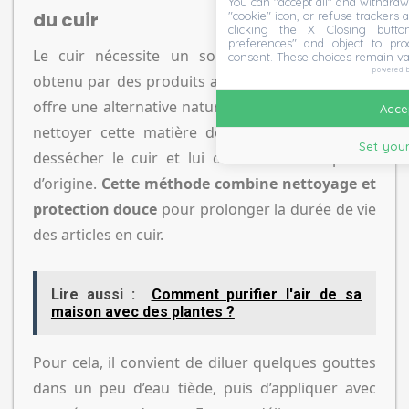
You can "accept all" and withdraw
du cuir
"cookie" icon, or refuse trackers a
clicking the X Closing butto
preferences" and object to proc
Le cuir nécessite un soin particulier, souvent
consent. These choices remain va
powered 
obtenu par des produits agressifs. Le savon noir
offre une alternative naturelle pour entretenir et
Accep
nettoyer cette matière délicate. Il nettoie sans
Set your
dessécher le cuir et lui conserve sa souplesse
d’origine.
Cette méthode combine nettoyage et
protection douce
pour prolonger la durée de vie
des articles en cuir.
Lire aussi :
Comment purifier l'air de sa
maison avec des plantes ?
Pour cela, il convient de diluer quelques gouttes
dans un peu d’eau tiède, puis d’appliquer avec