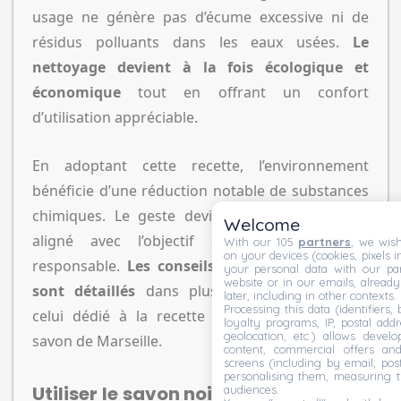
usage ne génère pas d’écume excessive ni de
résidus polluants dans les eaux usées.
Le
nettoyage devient à la fois écologique et
économique
tout en offrant un confort
d’utilisation appréciable.
En adoptant cette recette, l’environnement
bénéficie d’une réduction notable de substances
chimiques. Le geste devient vraiment durable,
Welcome
aligné avec l’objectif d’une consommation
With our 105
partners
, we wish
on your devices (cookies, pixels i
responsable.
Les conseils pratiques pour cela
your personal data with our par
website or in our emails, alread
sont détaillés
dans plusieurs guides comme
later, including in other contexts.
Processing this data (identifiers,
celui dédié à la recette de lessive maison au
loyalty programs, IP, postal add
geolocation, etc.) allows devel
savon de Marseille.
content, commercial offers an
screens (including by email, pos
personalising them, measuring t
Utiliser le savon noir pour l’entretien
audiences.