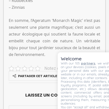
– Rudbeckies
– Zinnias
En somme, l’Ageratum ‘Monarch Magic’ n’est pas
seulement une plante magnifique; c’est aussi un
acteur écologique qui soutient la faune locale et
embellit chaque coin de nature. Un véritable
bijou pour tout jardinier soucieux de la beauté et
de l’environnement.
Welcome
With our 105
partners
, we wish
on your devices (cookies, pixels i
Notez cet article
your personal data with our par
website or in our emails, alread
PARTAGER CET ARTICLE
later, including in other contexts.
Processing this data (identifiers,
loyalty programs, IP, postal add
geolocation, etc.) allows devel
content, commercial offers an
LAISSEZ UN COMMENTAIRE
screens (including by email, pos
personalising them, measuring t
audiences.
You can "accept all" and withdraw