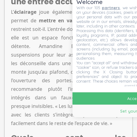
une entrée accueillante
Welcome
With our 105
partners
, we wish
L’
éclairage
joue également un rôle crucial ; il
on your devices (cookies, pixels i
your personal data with our par
permet de
mettre en valeur un espace
, aussi
website or in our emails, alread
later, including in other contexts.
restreint soit-il. L’entrée doit être bien éclairée car
Processing this data (identifiers,
loyalty programs, IP, postal add
elle est un espace fonctionnel plutôt que de
geolocation, etc.) allows devel
content, commercial offers an
détente. Amandine Branji préfère les
screens (including by email, pos
personalising them, measuring t
suspensions pour leur aspect esthétique, mais
audiences.
les déconseille dans une entrée où le dressing
You can "accept all" and withdraw
"cookie" icon, or refuse trackers a
monte jusqu’au plafond, car cela pourrait gêner
clicking the X Closing butto
preferences" and object to proc
l’ouverture des portes. Agathe Marimbert
consent. These choices remain va
powered 
recommande plutôt l’installation de spots
intégrés dans un faux-plafond, les rendant
Accep
presque invisibles. « Les luminaires design choisis
Set your
avec les clients s’intègrent quant à eux plus
facilement dans le reste de l’espace de vie. »