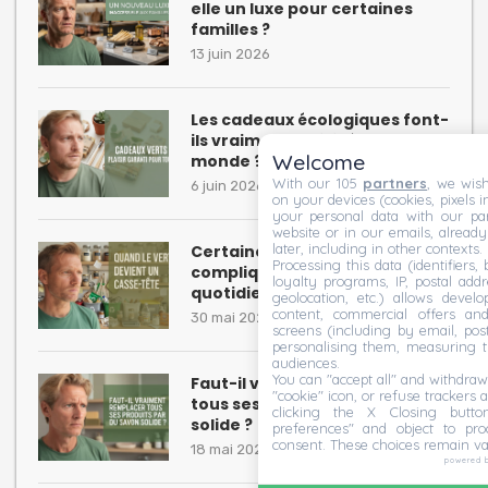
elle un luxe pour certaines
familles ?
13 juin 2026
Les cadeaux écologiques font-
ils vraiment plaisir à tout le
Welcome
monde ?
With our 105
partners
, we wish
6 juin 2026
on your devices (cookies, pixels i
your personal data with our par
website or in our emails, alread
later, including in other contexts.
Certaines habitudes “écolos”
Processing this data (identifiers,
compliquent inutilement le
loyalty programs, IP, postal add
quotidien
geolocation, etc.) allows devel
content, commercial offers an
30 mai 2026
screens (including by email, pos
personalising them, measuring t
audiences.
You can "accept all" and withdraw
Faut-il vraiment remplacer
"cookie" icon, or refuse trackers a
tous ses produits par du savon
clicking the X Closing butto
solide ?
preferences" and object to proc
consent. These choices remain va
18 mai 2026
powered 