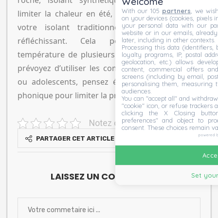
roche, isolant synthétique ou naturel. Pour
Welcome
With our 105
partners
, we wish
limiter la chaleur en été, envisagez d’associer à
on your devices (cookies, pixels i
your personal data with our par
votre isolant traditionnel un isolant mince
website or in our emails, alread
réfléchissant. Cela pourrait réduire la
later, including in other contexts.
Processing this data (identifiers,
température de plusieurs degrés. Enfin, si vous
loyalty programs, IP, postal add
geolocation, etc.) allows devel
prévoyez d’utiliser les combles pour les enfants
content, commercial offers an
screens (including by email, pos
ou adolescents, pensez également à l’isolation
personalising them, measuring t
audiences.
phonique pour limiter la propagation des bruits.
You can "accept all" and withdraw
"cookie" icon, or refuse trackers a
clicking the X Closing butto
preferences" and object to proc
Notez cet article
consent. These choices remain va
powered 
PARTAGER CET ARTICLE
Accep
LAISSEZ UN COMMENTAIRE
Set your