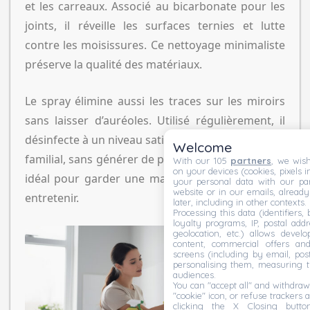
et les carreaux. Associé au bicarbonate pour les
joints, il réveille les surfaces ternies et lutte
contre les moisissures. Ce nettoyage minimaliste
préserve la qualité des matériaux.
Le spray élimine aussi les traces sur les miroirs
sans laisser d’auréoles. Utilisé régulièrement, il
désinfecte à un niveau satisfaisant pour un usage
Welcome
familial, sans générer de polluants toxiques. Il est
With our 105
partners
, we wish
on your devices (cookies, pixels i
idéal pour garder une maison saine et simple à
your personal data with our par
website or in our emails, alread
entretenir.
later, including in other contexts.
Processing this data (identifiers,
loyalty programs, IP, postal add
geolocation, etc.) allows devel
content, commercial offers an
screens (including by email, pos
personalising them, measuring t
audiences.
You can "accept all" and withdraw
"cookie" icon, or refuse trackers a
clicking the X Closing butto