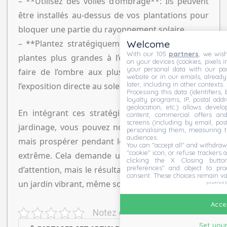
– **Utilisez des voiles d’ombrage**: Ils peuvent
être installés au-dessus de vos plantations pour
bloquer une partie du rayonnement solaire.
Welcome
– **Plantez stratégiquement**: Positionner des
With our 105
partners
, we wish
plantes plus grandes à l’ouest ou au sud pour
on your devices (cookies, pixels i
your personal data with our par
faire de l’ombre aux plus petites peut réduire
website or in our emails, alread
later, including in other contexts.
l’exposition directe au soleil.
Processing this data (identifiers,
loyalty programs, IP, postal add
geolocation, etc.) allows devel
En intégrant ces stratégies à votre routine de
content, commercial offers an
screens (including by email, pos
jardinage, vous pouvez non seulement survivre,
personalising them, measuring t
audiences.
mais prospérer pendant les périodes de chaleur
You can "accept all" and withdraw
"cookie" icon, or refuse trackers a
extrême. Cela demande un peu plus d’efforts et
clicking the X Closing butto
preferences" and object to proc
d’attention, mais le résultat en vaut la chandelle :
consent. These choices remain va
un jardin vibrant, même sous le soleil ardent.
powered 
Accep
Notez cet article
Set your