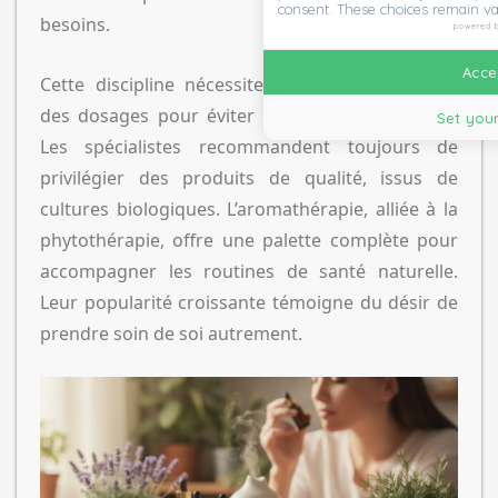
consent. These choices remain va
besoins.
powered 
Accep
Cette discipline nécessite une maîtrise précise
des dosages pour éviter les effets indésirables.
Set your
Les spécialistes recommandent toujours de
privilégier des produits de qualité, issus de
cultures biologiques. L’aromathérapie, alliée à la
phytothérapie, offre une palette complète pour
accompagner les routines de santé naturelle.
Leur popularité croissante témoigne du désir de
prendre soin de soi autrement.