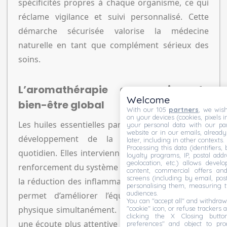
spécificités propres à chaque organisme, ce qui
réclame vigilance et suivi personnalisé. Cette
démarche sécurisée valorise la médecine
naturelle en tant que complément sérieux des
soins.
L’aromathérapie au service du
Welcome
bien-être global
With our 105
partners
, we wish
on your devices (cookies, pixels i
Les huiles essentielles participent activement au
your personal data with our par
website or in our emails, alread
développement de la santé holistique au
later, including in other contexts.
Processing this data (identifiers,
quotidien. Elles interviennent dans la détente, le
loyalty programs, IP, postal add
geolocation, etc.) allows devel
renforcement du système immunitaire ou encore
content, commercial offers an
screens (including by email, pos
la réduction des inflammations. Leur usage ciblé
personalising them, measuring t
audiences.
permet d’améliorer l’équilibre émotionnel et
You can "accept all" and withdraw
"cookie" icon, or refuse trackers a
physique simultanément. Ce soin délicat invite à
clicking the X Closing butto
une écoute plus attentive de soi-même et de ses
preferences" and object to proc