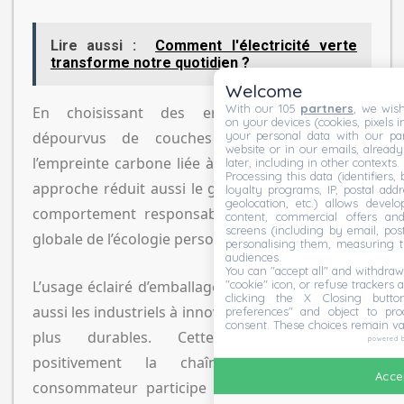
Lire aussi :
Comment l'électricité verte
transforme notre quotidien ?
Welcome
With our 105
partners
, we wish
En choisissant des emballages légers et
on your devices (cookies, pixels i
dépourvus de couches inutiles, on réduit
your personal data with our par
website or in our emails, alread
l’empreinte carbone liée à leur fabrication. Cette
later, including in other contexts.
Processing this data (identifiers,
approche réduit aussi le gaspillage plastique. Ce
loyalty programs, IP, postal add
geolocation, etc.) allows devel
comportement responsable améliore l’efficacité
content, commercial offers an
screens (including by email, pos
globale de l’écologie personnelle.
personalising them, measuring t
audiences.
You can "accept all" and withdraw
"cookie" icon, or refuse trackers a
L’usage éclairé d’emballages basiques encourage
clicking the X Closing butto
aussi les industriels à innover dans des directions
preferences" and object to proc
consent. These choices remain va
plus durables. Cette logique impacte
powered 
positivement la chaîne de valeur. Le
Accep
consommateur participe ainsi à l’évolution des