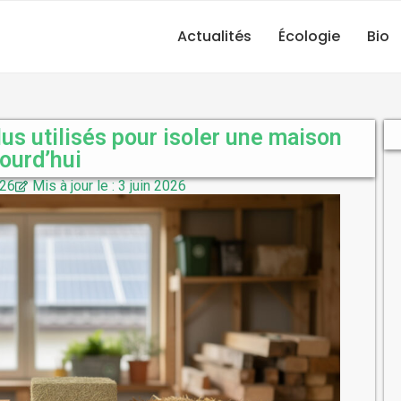
Actualités
Écologie
Bio
lus utilisés pour isoler une maison
jourd’hui
026
Mis à jour le : 3 juin 2026