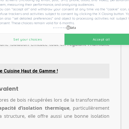
hem, measuring their performance, and analysing audiences.
ou can "accept all" and withdraw your consent at any time via the "cookie" icon, 
efuse trackers and activities subject to consent by clicking the X Closing button. Y
an also "set detailed preferences" and object to processing activities not subject 
rennent une place croissante dans les projets
onsent. These choices remain valid for 6 months.
environnemental
et leurs propriétés techniques
powered by
 le chanvre et la ouate de cellulose sont les grands
Set your choices
Accept all
une isolation efficace tout en régulant l’humidité
e Cuisine Haut de Gamme !
yvalent
ibres de bois récupérées lors de la transformation
apacité d’isolation thermique
, particulièrement
sa structure, elle offre aussi une bonne isolation