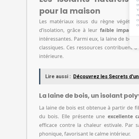
t
pour la maison
Y
r
c
Les matériaux issus du règne végétal p
c
d’isolation, grâce à leur
faible impact 
intéressantes. Parmi eux, la laine de bois,
classiques. Ces ressources contribuent à 
intérieure.
Lire aussi :
Découvrez les Secrets d'un
La laine de bois, un isolant pol
La laine de bois est obtenue à partir de f
du bois. Elle présente une
excellente c
efficace contre la chaleur estivale. Par 
phonique, favorisant le calme intérieur.