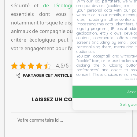
With our 105
partners
, we wish
sécurité et
de l’écologie
sont des facteurs
on your devices (cookies, pixels i
your personal data with our par
essentiels dont vous devez tenir compte,
website or in our emails, alread
later, including in other contexts.
notamment lorsque le dispositif s’utilise près des
Processing this data (identifiers,
loyalty programs, IP, postal add
animaux de compagnie ou d’enfants. Pour finir, le
geolocation, etc.) allows devel
content, commercial offers an
critère écologique peut avoir son poids selon
screens (including by email, pos
personalising them, measuring t
votre engagement pour l’environnement.
audiences.
You can "accept all" and withdraw
"cookie" icon, or refuse trackers a
clicking the X Closing butto
4.5/5 - (2 votes)
preferences" and object to proc
consent. These choices remain va
PARTAGER CET ARTICLE
powered 
Accep
LAISSEZ UN COMMENTAIRE
Set your