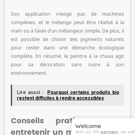
Son application n’exige pas de machines
complexes, et le mélange peut être réalisé à la
main ou à l’aide d’un mélangeur simple. De plus, il
est possible de choisir des pigments naturels
pour rester dans une démarche écologique
complète. En résumé, le peintre à la chaux agit
pour sa décoration sans nuire à son
environnement.
Lire aussi :
Pourquoi certains produits bio
restent difficiles à rendre accessibles
Conseils pratiques pour
Welcome
entretenir un mur peint à la
With our 105
partners
, we wish