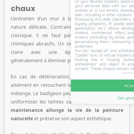
on your devices (cookies, pixels i
your personal data with our par
chaux
website or in our emails, alread
later, including in other contexts.
L’entretien d’un mur à la chaux s’adapte à sa
Processing this data (identifiers,
loyalty programs, IP, postal add
nature délicate. Contrairement à une peinture
geolocation, etc.) allows devel
content, commercial offers an
classique, il ne faut pas utiliser de produits
screens (including by email, pos
personalising them, measuring t
chimiques abrasifs. Un simple nettoyage à l’eau
audiences.
You can "accept all" and withdraw
claire avec une éponge douce suffit
"cookie" icon, or refuse trackers a
clicking the X Closing butto
généralement à éliminer poussières et traces.
preferences" and object to proc
consent. These choices remain va
powered 
En cas de détérioration, la réparation se fait
aisément en retouchant la surface avec le même
Accep
mélange. Le badigeon peut être réappliqué pour
Set your
uniformiser les teintes sans risque.
Une bonne
maintenance allonge la vie de la peinture
naturelle
et préserve son aspect esthétique.