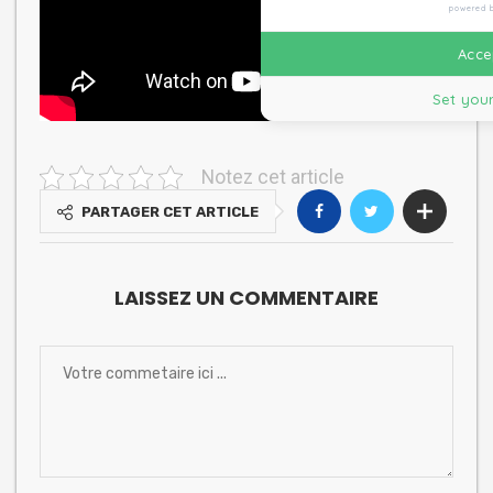
powered 
Accep
Set your
Notez cet article
PARTAGER CET ARTICLE
LAISSEZ UN COMMENTAIRE