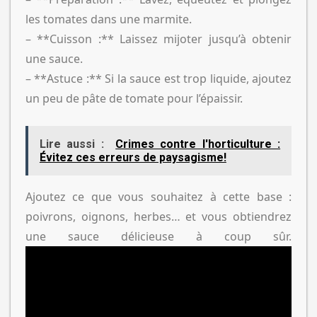
les tomates dans une marmite.
– **Cuisson :** Laissez mijoter jusqu’à obtenir
une sauce.
– **Astuce :** Si la sauce est trop liquide, ajoutez
un peu de pâte de tomate pour l’épaissir.
Lire aussi :
Crimes contre l'horticulture :
Évitez ces erreurs de paysagisme!
Ajoutez ce que vous souhaitez à cette base :
poivrons, oignons, herbes… et vous obtiendrez
une sauce délicieuse à coup sûr.