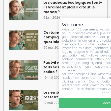
Les cadeaux écologiques font-
ils vraiment plaisir à tout le
monde ?
6 juin 2026
Welcome
With our 105
partners
, we wish
Certaines habitudes “écolos”
on your devices (cookies, pixels i
your personal data with our par
compliquent inutilement le
website or in our emails, alread
quotidien
later, including in other contexts.
30 mai 2026
Processing this data (identifiers,
loyalty programs, IP, postal add
geolocation, etc.) allows devel
content, commercial offers an
Faut-il vraiment remplacer
screens (including by email, pos
personalising them, measuring t
tous ses produits par du savon
audiences.
solide ?
You can "accept all" and withdraw
"cookie" icon, or refuse trackers a
18 mai 2026
clicking the X Closing butto
preferences" and object to proc
consent. These choices remain va
Les emballages écologiques
powered 
restent parfois hors de prix
Accep
12 mai 2026