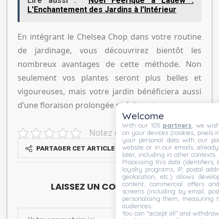
Lire aussi :
Noël Féerique à Ladew :
L'Enchantement des Jardins à l'Intérieur
En intégrant le Chelsea Chop dans votre routine
de jardinage, vous découvrirez bientôt les
nombreux avantages de cette méthode. Non
seulement vos plantes seront plus belles et
vigoureuses, mais votre jardin bénéficiera aussi
d’une floraison prolongée et éclatante.
Welcome
With our 105
partners
, we wish
Notez cet article
on your devices (cookies, pixels i
your personal data with our par
website or in our emails, alread
PARTAGER CET ARTICLE
later, including in other contexts.
Processing this data (identifiers,
loyalty programs, IP, postal add
geolocation, etc.) allows devel
content, commercial offers an
LAISSEZ UN COMMENTAIRE
screens (including by email, pos
personalising them, measuring t
audiences.
You can "accept all" and withdraw