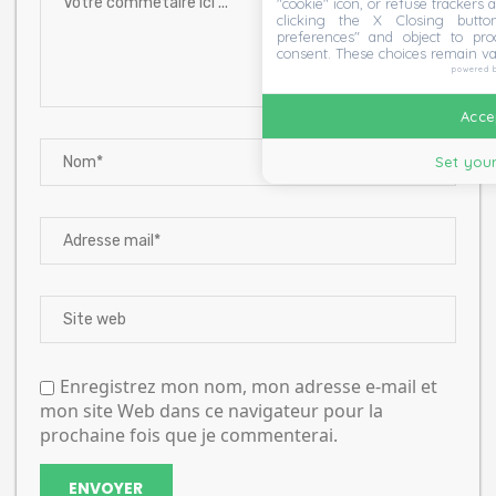
"cookie" icon, or refuse trackers a
clicking the X Closing butto
preferences" and object to proc
consent. These choices remain va
powered 
Accep
Set your
Enregistrez mon nom, mon adresse e-mail et
mon site Web dans ce navigateur pour la
prochaine fois que je commenterai.