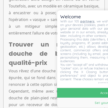
Toutefois, avec un modèle en céramique basique,
à encastrer ou à poser, vous pouvez réaliser
Welcome
l’opération « vasque » sans vous ruiner. Associée
With our 105
partners
, we wish
on your devices (cookies, pixels i
à un mitigeur simple, cela transformera
your personal data with our par
website or in our emails, alread
entièrement l’allure de votre espace de toilette.
later, including in other contexts.
Processing this data (identifiers,
Trouver un receveur de
loyalty programs, IP, postal add
geolocation, etc.) allows devel
content, commercial offers an
douche de bon rapport
screens (including by email, pos
personalising them, measuring t
qualité-prix
audiences.
You can "accept all" and withdraw
"cookie" icon, or refuse trackers a
Vous rêvez d’une douche à l’italienne, ouverte et
clicking the X Closing butto
preferences" and object to proc
épurée, qui se fond dans le décor ? Vous devrez
consent. These choices remain va
powered 
renoncer à cette option si elle est trop coûteuse.
Cependant, même avec un budget limité, une
Accep
douche de plain-pied reste envisageable. Optez
Set your
pour un receveur de douche extra plat prêt à