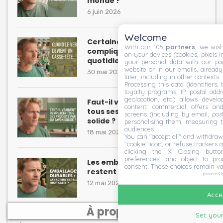
monde ?
6 juin 2026
Welcome
Certaines habitudes “écolos”
With our 105
partners
, we wish
compliquent inutilement le
on your devices (cookies, pixels i
quotidien
your personal data with our par
website or in our emails, alread
30 mai 2026
later, including in other contexts.
Processing this data (identifiers,
loyalty programs, IP, postal add
geolocation, etc.) allows devel
Faut-il vraiment remplacer
content, commercial offers an
tous ses produits par du savon
screens (including by email, pos
solide ?
personalising them, measuring t
audiences.
18 mai 2026
You can "accept all" and withdraw
"cookie" icon, or refuse trackers a
clicking the X Closing butto
preferences" and object to proc
Les emballages écologiques
consent. These choices remain va
restent parfois hors de prix
powered 
12 mai 2026
Accep
À propos
Set your