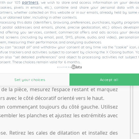
ith our 105
partners
, we wish to store and access information on your devic
 sens de la lumière entrante ou dans la longueur
cookies, pixels in emails, etc.), combine and share your personal data with o
artners, whether collected on this website or in our emails, already held by some 
es premières planches dans un coin gauche de la
s, or obtained later, including in other contexts.
rocessing this data (identifiers, browsing, preferences, purchases, loyalty program
es cales de dilatation entre le mur et les planches.
P, postal addresses and emails, phone, precise geolocation, etc.) allows developi
nd offering you services, content, commercial offers and ads across your devic
ur éviter que le sol ne se déforme. Emboîtez les
nd screens (including by email, post, SMS, phone, audio, and video), personalisi
 de les abaisser ; assurez-vous que l’alignement et
hem, measuring their performance, and analysing audiences.
ou can "accept all" and withdraw your consent at any time via the "cookie" icon, 
stallation en quinconce, décalez les joints d’une
efuse trackers and activities subject to consent by clicking the X Closing button. Y
an also "set detailed preferences" and object to processing activities not subject 
elle rangée avec les chutes de la précédente.
onsent. These choices remain valid for 6 months.
powered by
s de gaz les moins chers du marché ?
Set your choices
Accept all
 de la pièce, mesurez l’espace restant et marquez
s avec le côté décoratif orienté vers le haut.
 en commençant toujours du côté gauche. Utilisez
ssembler les planches et ajustez les extrémités avec
e. Retirez les cales de dilatation et installez des