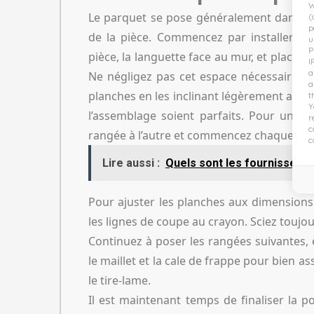
W
Le parquet se pose généralement dans le
(
p
de la pièce. Commencez par installer l
u
P
pièce, la languette face au mur, et placez d
I
a
Ne négligez pas cet espace nécessaire po
a
planches en les inclinant légèrement avant
t
Y
l’assemblage soient parfaits. Pour une in
r
c
rangée à l’autre et commencez chaque nouv
c
Lire aussi :
Quels sont les fournisseur
Pour ajuster les planches aux dimensions
les lignes de coupe au crayon. Sciez toujour
Continuez à poser les rangées suivantes,
le maillet et la cale de frappe pour bien a
le tire-lame.
Il est maintenant temps de finaliser la pos