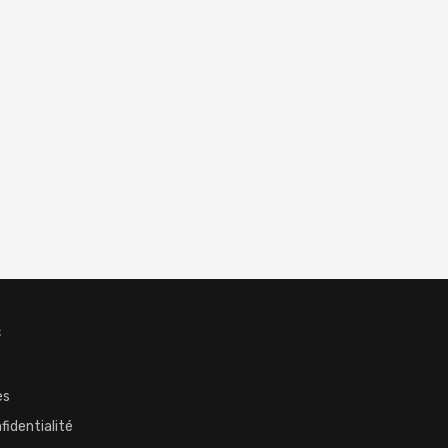
S
es
fidentialité