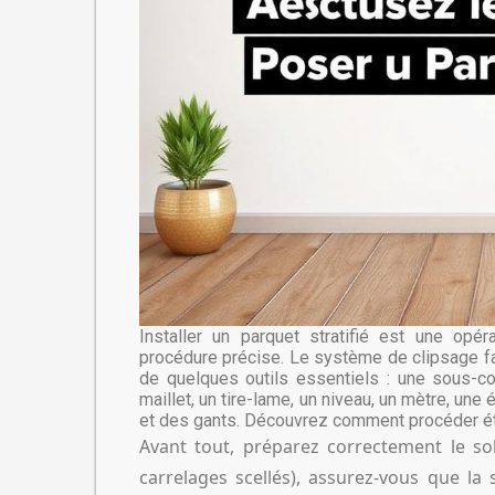
Installer un parquet stratifié est une opér
procédure précise. Le système de clipsage fa
de quelques outils essentiels : une sous-cou
maillet, un tire-lame, un niveau, un mètre, une
et des gants. Découvrez comment procéder ét
Avant tout, préparez correctement le sol
carrelages scellés), assurez-vous que la 