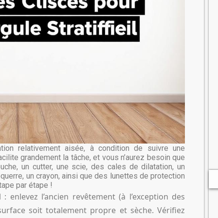
ation relativement aisée, à condition de suivre une
cilite grandement la tâche, et vous n’aurez besoin que
che, un cutter, une scie, des cales de dilatation, un
 équerre, un crayon, ainsi que des lunettes de protection
ape par étape !
 : enlevez l’ancien revêtement (à l’exception des
surface soit totalement propre et sèche. Vérifiez