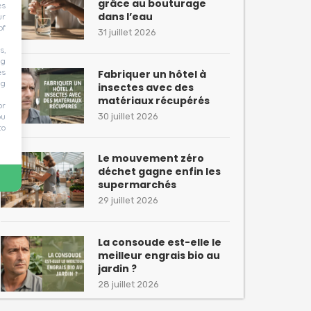
grâce au bouturage
es
dans l’eau
ur
of
31 juillet 2026
s,
ng
es
Fabriquer un hôtel à
ng
insectes avec des
matériaux récupérés
or
ou
30 juillet 2026
to
Le mouvement zéro
déchet gagne enfin les
supermarchés
29 juillet 2026
La consoude est-elle le
meilleur engrais bio au
jardin ?
28 juillet 2026