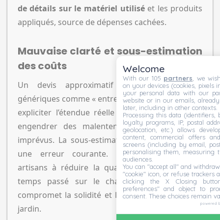
de détails sur le matériel utilisé
et les produits
appliqués, source de dépenses cachées.
Mauvaise clarté et sous-estimation
des coûts
Welcome
With our 105
partners
, we wish
Un devis approximatif utilise des termes
on your devices (cookies, pixels i
your personal data with our par
génériques comme « entretien » ou « taille », sans
website or in our emails, alread
later, including in other contexts.
expliciter l’étendue réelle du service. Cela peut
Processing this data (identifiers,
loyalty programs, IP, postal add
engendrer des malentendus et des surcoûts
geolocation, etc.) allows devel
content, commercial offers an
imprévus. La sous-estimation tarifaire est aussi
screens (including by email, pos
personalising them, measuring t
une erreur courante. Elle pousse certains
audiences.
artisans à réduire la qualité ou à diminuer le
You can "accept all" and withdraw
"cookie" icon, or refuse trackers a
temps passé sur le chantier. Cette stratégie
clicking the X Closing butto
preferences" and object to proc
compromet la solidité et l’esthétique durable du
consent. These choices remain va
powered 
jardin.