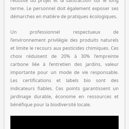
réussite du projet et la satisfaction sur le long
terme. Le personnel doit également exposer ses
démarches en matière de pratiques écologiques.
Un professionnel respectueux de
l’environnement privilégie des produits naturels
et limite le recours aux pesticides chimiques. Ces
choix réduisent de 20% à 30% l’empreinte
carbone liée à l’entretien des jardins, valeur
importante pour un mode de vie responsable.
Les certifications et labels bio sont des
indicateurs fiables. Ces points garantissent un
jardinage durable, économe en ressources et
bénéfique pour la biodiversité locale.